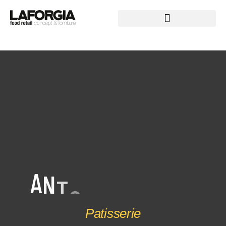
T
A
N
O
N
I
O
C
A
P
Patisserie