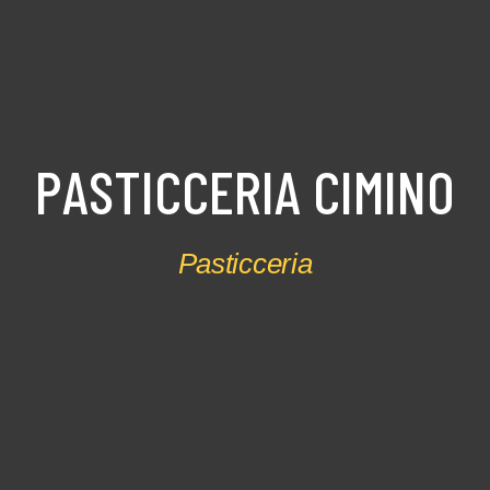
P
A
S
T
I
C
C
E
R
I
A
C
I
M
I
N
O
Pasticceria