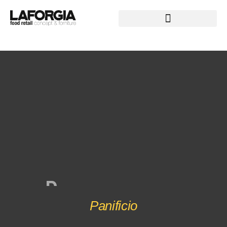
P
A
N
E
E
A
M
O
Panificio