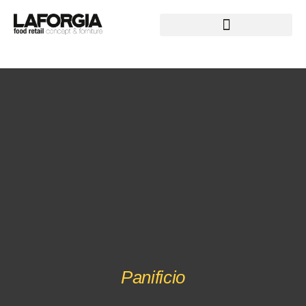
L
E
C
O
I
N
Panificio