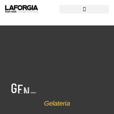
E
G
N
T
I
L
E
N
E
Gelateria